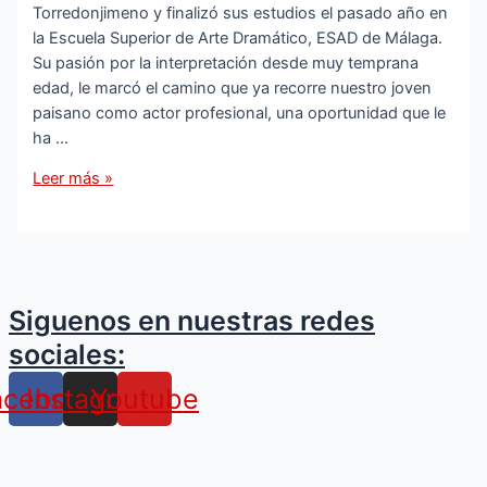
Torredonjimeno y finalizó sus estudios el pasado año en
Torredonjimeno
la Escuela Superior de Arte Dramático, ESAD de Málaga.
y
Su pasión por la interpretación desde muy temprana
la
edad, le marcó el camino que ya recorre nuestro joven
Junta
paisano como actor profesional, una oportunidad que le
anuncia
ha …
una
nueva
El
Leer más »
licitación
joven
«inminente»
tosiriano
Sergio
García
Chamorro
Siguenos en nuestras redes
debuta
sociales:
como
actor
acebook
Instagram
Youtube
profesional
en
el
teatro