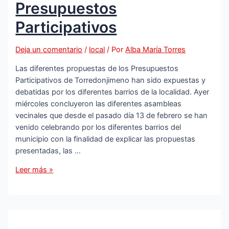
Presupuestos
los
Premios
Participativos
de
la
Deja un comentario
/
local
/ Por
Alba María Torres
Provincia
2024
Las diferentes propuestas de los Presupuestos
Participativos de Torredonjimeno han sido expuestas y
debatidas por los diferentes barrios de la localidad. Ayer
miércoles concluyeron las diferentes asambleas
vecinales que desde el pasado día 13 de febrero se han
venido celebrando por los diferentes barrios del
municipio con la finalidad de explicar las propuestas
presentadas, las …
Concluyen
Leer más »
las
asambleas
vecinales
y
votaciones