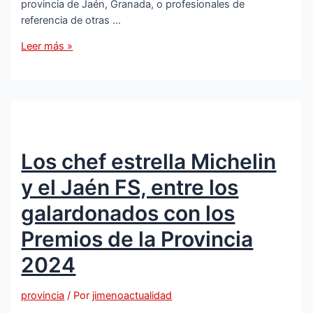
provincia de Jaén, Granada, o profesionales de
referencia de otras …
El
Leer más »
ginecólogo
tosiriano
Jesús
Presa
al
frente
Los chef estrella Michelin
de
la
y el Jaén FS, entre los
jornada
de
galardonados con los
abordaje
Premios de la Provincia
multidisciplinar
sobre
2024
sexualidad
provincia
/ Por
jimenoactualidad