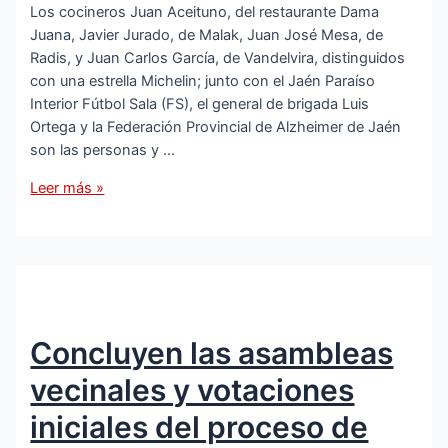
Los cocineros Juan Aceituno, del restaurante Dama
Juana, Javier Jurado, de Malak, Juan José Mesa, de
Radis, y Juan Carlos García, de Vandelvira, distinguidos
con una estrella Michelin; junto con el Jaén Paraíso
Interior Fútbol Sala (FS), el general de brigada Luis
Ortega y la Federación Provincial de Alzheimer de Jaén
son las personas y …
Los
Leer más »
chef
estrella
Michelin
y
el
Jaén
Concluyen las asambleas
FS,
entre
vecinales y votaciones
los
galardonados
iniciales del proceso de
con