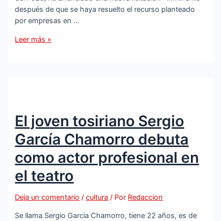
después de que se haya resuelto el recurso planteado
por empresas en …
PSOE
Leer más »
exige
en
Sevilla
la
puesta
en
El joven tosiriano Sergio
marcha
del
García Chamorro debuta
comedor
escolar
como actor profesional en
del
el teatro
colegio
Ponce
Deja un comentario
/
cultura
/ Por
Redaccion
de
León
Se llama Sergio Garcia Chamorro, tiene 22 años, es de
de