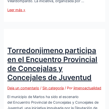
Villardompardo. La iniciativa, organizada por …
Curso
Leer más »
intensivo
para
novios
en
Torredonjimeno
Torredonjimeno participa
en el Encuentro Provincial
de Concejalas y
Concejales de Juventud
Deja un comentario
/
Sin categoría
/ Por
jimenoactualidad
El municipio de Martos ha sido el escenario
del Encuentro Provincial de Concejalas y Concejales de
Juventud, una iniciativa impulsada por la Diputación de