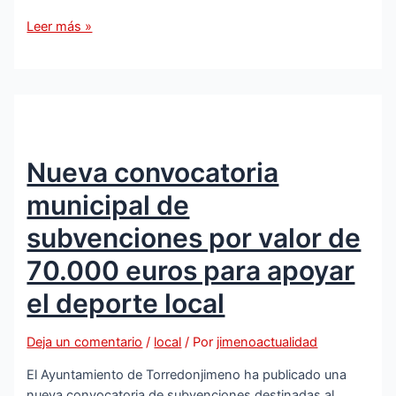
La
Leer más »
Junta
impulsa
una
campaña
de
prevención
Nueva convocatoria
de
la
municipal de
violencia
de
subvenciones por valor de
género
70.000 euros para apoyar
y
sexual
el deporte local
para
este
Deja un comentario
/
local
/ Por
jimenoactualidad
verano
El Ayuntamiento de Torredonjimeno ha publicado una
nueva convocatoria de subvenciones destinadas al