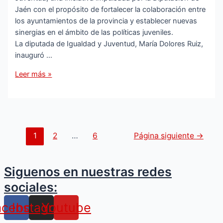
Jaén con el propósito de fortalecer la colaboración entre
los ayuntamientos de la provincia y establecer nuevas
sinergias en el ámbito de las políticas juveniles.
La diputada de Igualdad y Juventud, María Dolores Ruiz,
inauguró …
Torredonjimeno
Leer más »
participa
en
el
Encuentro
Provincial
Paginación
1
2
…
6
Página siguiente
→
de
de
Concejalas
entradas
y
Siguenos en nuestras redes
Concejales
sociales:
de
Juventud
acebook
Instagram
Youtube