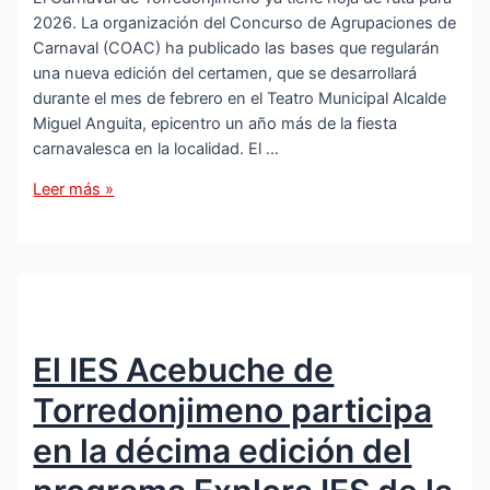
2026. La organización del Concurso de Agrupaciones de
Carnaval (COAC) ha publicado las bases que regularán
una nueva edición del certamen, que se desarrollará
durante el mes de febrero en el Teatro Municipal Alcalde
Miguel Anguita, epicentro un año más de la fiesta
carnavalesca en la localidad. El …
Publicadas
Leer más »
las
bases
del
Concurso
de
Agrupaciones
El IES Acebuche de
de
Carnaval
Torredonjimeno participa
2026
en
en la décima edición del
Torredonjimeno