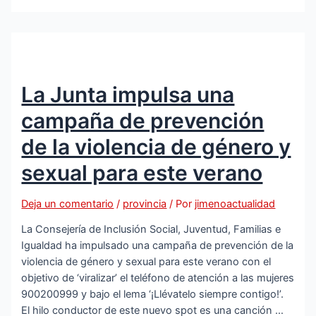
anima
a
las
pymes
jiennenses
La Junta impulsa una
a
pedir
campaña de prevención
ayudas
para
de la violencia de género y
proyectos
sexual para este verano
y
material
Deja un comentario
/
provincia
/ Por
jimenoactualidad
de
prevención
La Consejería de Inclusión Social, Juventud, Familias e
de
Igualdad ha impulsado una campaña de prevención de la
riesgos
violencia de género y sexual para este verano con el
laborales
objetivo de ‘viralizar’ el teléfono de atención a las mujeres
900200999 y bajo el lema ‘¡Llévatelo siempre contigo!’.
El hilo conductor de este nuevo spot es una canción …