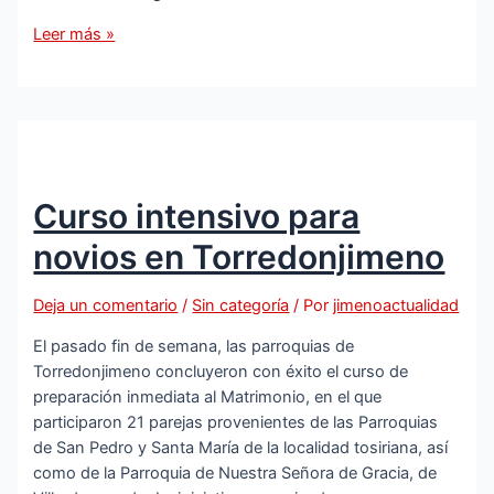
La
Leer más »
sede
judicial
de
Martos
se
prepara
Curso intensivo para
para
transformar
novios en Torredonjimeno
sus
dos
Deja un comentario
/
Sin categoría
/ Por
jimenoactualidad
juzgados
en
El pasado fin de semana, las parroquias de
un
Torredonjimeno concluyeron con éxito el curso de
tribunal
preparación inmediata al Matrimonio, en el que
de
participaron 21 parejas provenientes de las Parroquias
instancia
de San Pedro y Santa María de la localidad tosiriana, así
como de la Parroquia de Nuestra Señora de Gracia, de