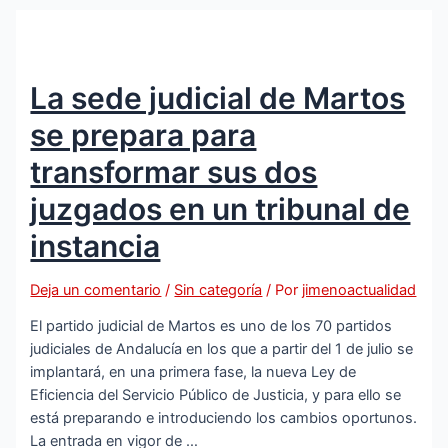
verano
con
su
sexta
La sede judicial de Martos
edición
para
se prepara para
hacer
disfrutar
transformar sus dos
a
juzgados en un tribunal de
los
más
instancia
pequeños
Deja un comentario
/
Sin categoría
/ Por
jimenoactualidad
El partido judicial de Martos es uno de los 70 partidos
judiciales de Andalucía en los que a partir del 1 de julio se
implantará, en una primera fase, la nueva Ley de
Eficiencia del Servicio Público de Justicia, y para ello se
está preparando e introduciendo los cambios oportunos.
La entrada en vigor de …