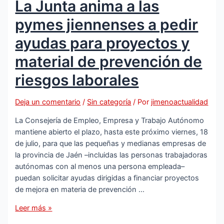
La Junta anima a las
la
décima
pymes jiennenses a pedir
edición
del
ayudas para proyectos y
programa
material de prevención de
Explora
IES
riesgos laborales
de
la
Deja un comentario
/
Sin categoría
/ Por
jimenoactualidad
Universidad
de
La Consejería de Empleo, Empresa y Trabajo Autónomo
Jaén
mantiene abierto el plazo, hasta este próximo viernes, 18
de julio, para que las pequeñas y medianas empresas de
la provincia de Jaén –incluidas las personas trabajadoras
autónomas con al menos una persona empleada–
puedan solicitar ayudas dirigidas a financiar proyectos
de mejora en materia de prevención …
La
Leer más »
Junta