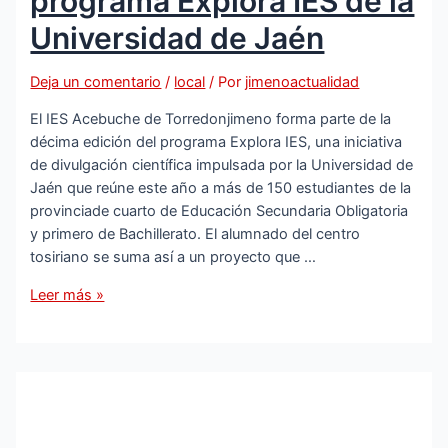
programa Explora IES de la
Universidad de Jaén
Deja un comentario
/
local
/ Por
jimenoactualidad
El IES Acebuche de Torredonjimeno forma parte de la
décima edición del programa Explora IES, una iniciativa
de divulgación científica impulsada por la Universidad de
Jaén que reúne este año a más de 150 estudiantes de la
provinciade cuarto de Educación Secundaria Obligatoria
y primero de Bachillerato. El alumnado del centro
tosiriano se suma así a un proyecto que …
El
Leer más »
IES
Acebuche
de
Torredonjimeno
participa
en