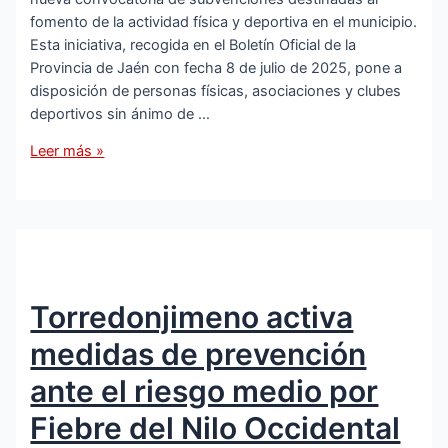
fomento de la actividad física y deportiva en el municipio.
Esta iniciativa, recogida en el Boletín Oficial de la
Provincia de Jaén con fecha 8 de julio de 2025, pone a
disposición de personas físicas, asociaciones y clubes
deportivos sin ánimo de …
Nueva
Leer más »
convocatoria
municipal
de
subvenciones
por
valor
Torredonjimeno activa
de
70.000
medidas de prevención
euros
para
ante el riesgo medio por
apoyar
Fiebre del Nilo Occidental
el