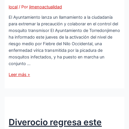
deporte
local
/ Por
jimenoactualidad
local
El Ayuntamiento lanza un llamamiento a la ciudadanía
para extremar la precaución y colaborar en el control del
mosquito transmisor El Ayuntamiento de Torredonjimeno
ha informado este jueves de la activación del nivel de
riesgo medio por Fiebre del Nilo Occidental, una
enfermedad vírica transmitida por la picadura de
mosquitos infectados, y ha puesto en marcha un
conjunto …
Torredonjimeno
Leer más »
activa
medidas
de
prevención
ante
el
Diverocio regresa este
riesgo
medio