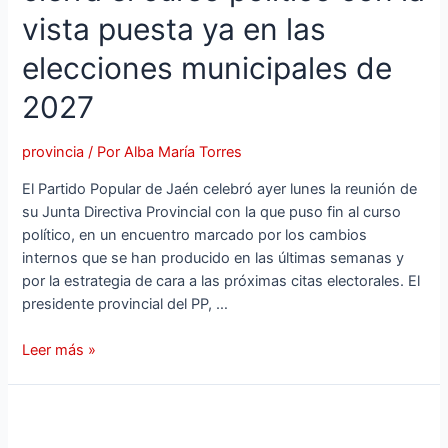
de
vista puesta ya en las
Empleo
elecciones municipales de
tras
la
2027
remodelación
del
Gobierno
provincia
/ Por
Alba María Torres
andaluz
El Partido Popular de Jaén celebró ayer lunes la reunión de
su Junta Directiva Provincial con la que puso fin al curso
político, en un encuentro marcado por los cambios
internos que se han producido en las últimas semanas y
por la estrategia de cara a las próximas citas electorales. El
presidente provincial del PP, …
El
Leer más »
Partido
Popular
de
Jaén