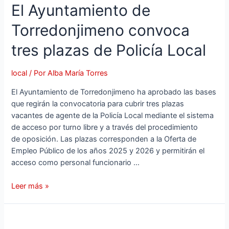
El Ayuntamiento de
euros
de
Torredonjimeno convoca
la
Diputación
tres plazas de Policía Local
para
desarrollar
local
/ Por
Alba María Torres
un
proyecto
El Ayuntamiento de Torredonjimeno ha aprobado las bases
destinado
que regirán la convocatoria para cubrir tres plazas
al
vacantes de agente de la Policía Local mediante el sistema
colectivo
de acceso por turno libre y a través del procedimiento
LGTBI
de oposición. Las plazas corresponden a la Oferta de
Empleo Público de los años 2025 y 2026 y permitirán el
acceso como personal funcionario …
El
Leer más »
Ayuntamiento
de
Torredonjimeno