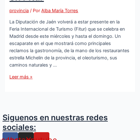
provincia
/ Por
Alba María Torres
La Diputación de Jaén volverá a estar presente en la
Feria Internacional de Turismo (Fitur) que se celebra en
Madrid desde este miércoles y hasta el domingo. Un
escaparate en el que mostrará como principales
reclamos la gastronomía, de la mano de los restaurantes
estrella Michelin de la provincia, el oleoturismo, sus
caminos naturales y …
Los
Leer más »
estrellas
Michelin,
el
oleoturismo
y
Siguenos en nuestras redes
caminos
sociales:
naturales
centran
acebook
Instagram
Youtube