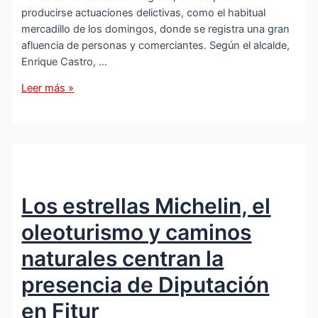
producirse actuaciones delictivas, como el habitual
mercadillo de los domingos, donde se registra una gran
afluencia de personas y comerciantes. Según el alcalde,
Enrique Castro, …
La
Leer más »
Policía
Local
refuerza
la
vigilancia
en
Los estrellas Michelin, el
zonas
comerciales
oleoturismo y caminos
para
prevenir
naturales centran la
delitos
presencia de Diputación
en Fitur