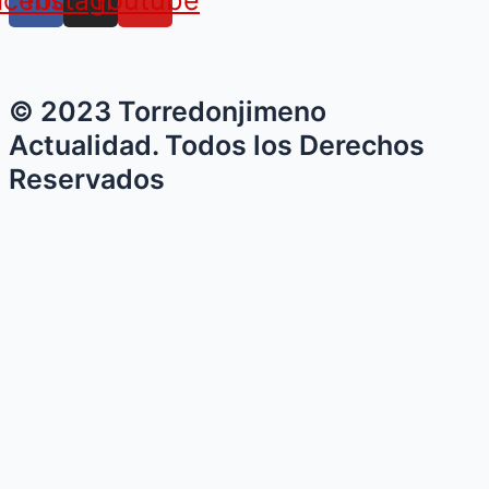
la
presencia
de
Diputación
en
© 2023 Torredonjimeno
Fitur
Actualidad. Todos los Derechos
Reservados