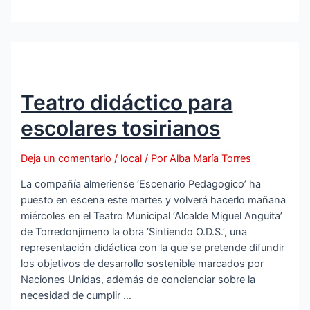
hasta
el
próximo
29
de
enero
Teatro didáctico para
el
plazo
escolares tosirianos
de
inscripción
Deja un comentario
/
local
/ Por
Alba María Torres
para
el
La compañía almeriense ‘Escenario Pedagogico’ ha
COAC
puesto en escena este martes y volverá hacerlo mañana
2024
miércoles en el Teatro Municipal ‘Alcalde Miguel Anguita’
en
de Torredonjimeno la obra ‘Sintiendo O.D.S.’, una
Torredonjimeno
representación didáctica con la que se pretende difundir
los objetivos de desarrollo sostenible marcados por
Naciones Unidas, además de concienciar sobre la
necesidad de cumplir …