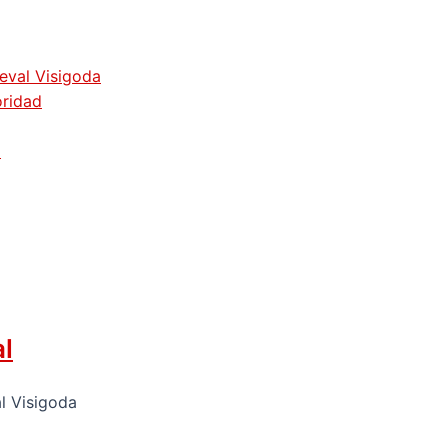
ieval Visigoda
oridad
z
al