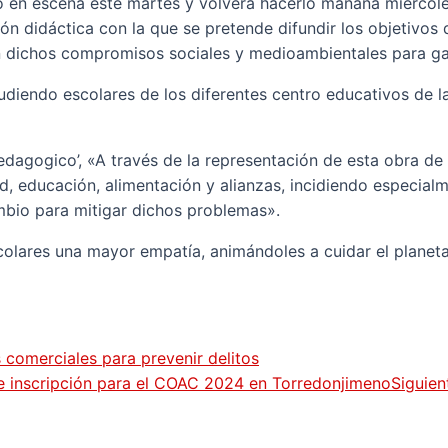
en escena este martes y volverá hacerlo mañana miércoles 
ción didáctica con la que se pretende difundir los objetivo
 dichos compromisos sociales y medioambientales para gara
udiendo escolares de los diferentes centro educativos de 
edagogico’, «A través de la representación de esta obra de 
, educación, alimentación y alianzas, incidiendo especialm
mbio para mitigar dichos problemas».
 escolares una mayor empatía, animándoles a cuidar el plan
s comerciales para prevenir delitos
de inscripción para el COAC 2024 en Torredonjimeno
Siguien