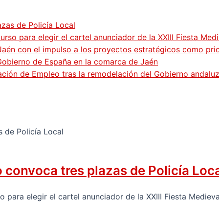
zas de Policía Local
so para elegir el cartel anunciador de la XXIII Fiesta Med
Jaén con el impulso a los proyectos estratégicos como pri
 Gobierno de España en la comarca de Jaén
gación de Empleo tras la remodelación del Gobierno andalu
convoca tres plazas de Policía Loc