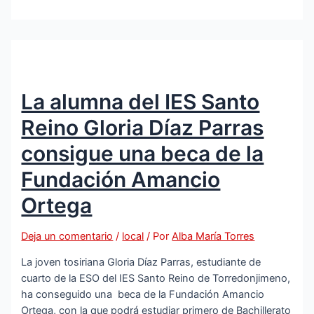
viaje
a
la
especiería
de
Magallanes
La alumna del IES Santo
y
Elcano»
Reino Gloria Díaz Parras
llega
a
consigue una beca de la
Torredonjimeno
Fundación Amancio
Ortega
Deja un comentario
/
local
/ Por
Alba María Torres
La joven tosiriana Gloria Díaz Parras, estudiante de
cuarto de la ESO del IES Santo Reino de Torredonjimeno,
ha conseguido una beca de la Fundación Amancio
Ortega, con la que podrá estudiar primero de Bachillerato