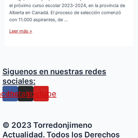
el próximo curso escolar 2023-2024, en la provincia de
Alberta en Canadá. El proceso de selección comenzó
con 11.000 aspirantes, de …
La
Leer más »
alumna
del
IES
Santo
Reino
Siguenos en nuestras redes
Gloria
sociales:
Díaz
Parras
acebook
Instagram
Youtube
consigue
una
beca
de
la
© 2023 Torredonjimeno
Fundación
Actualidad. Todos los Derechos
Amancio