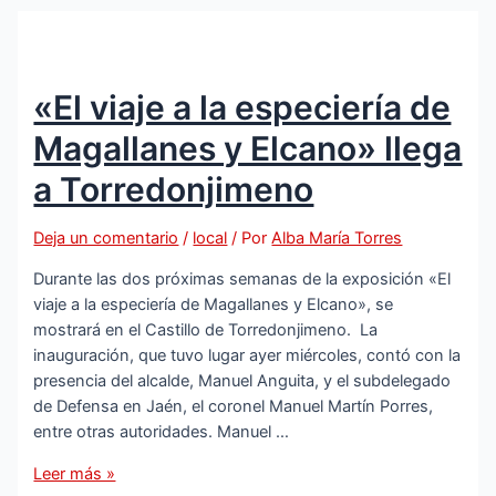
Romería
de
la
Virgen
«El viaje a la especiería de
de
la
Magallanes y Elcano» llega
Cabeza
2023
a Torredonjimeno
Deja un comentario
/
local
/ Por
Alba María Torres
Durante las dos próximas semanas de la exposición «El
viaje a la especiería de Magallanes y Elcano», se
mostrará en el Castillo de Torredonjimeno. La
inauguración, que tuvo lugar ayer miércoles, contó con la
presencia del alcalde, Manuel Anguita, y el subdelegado
de Defensa en Jaén, el coronel Manuel Martín Porres,
entre otras autoridades. Manuel …
«El
Leer más »