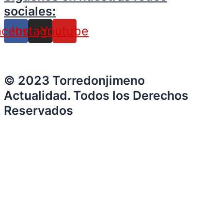
sociales:
acebook
Instagram
Youtube
© 2023 Torredonjimeno
Actualidad. Todos los Derechos
Reservados