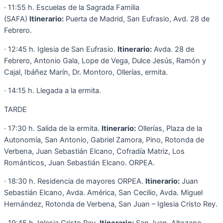
· 11:55 h. Escuelas de la Sagrada Familia
(SAFA)
Itinerario:
Puerta de Madrid, San Eufrasio, Avd. 28 de
Febrero.
· 12:45 h. Iglesia de San Eufrasio.
Itinerario:
Avda. 28 de
Febrero, Antonio Gala, Lope de Vega, Dulce Jesús, Ramón y
Cajal, Ibáñez Marín, Dr. Montoro, Ollerías, ermita.
· 14:15 h. Llegada a la ermita.
TARDE
· 17:30 h. Salida de la ermita.
Itinerario:
Ollerías, Plaza de la
Autonomía, San Antonio, Gabriel Zamora, Pino, Rotonda de
Verbena, Juan Sebastián Elcano, Cofradía Matriz, Los
Románticos, Juan Sebastián Elcano. ORPEA.
· 18:30 h. Residencia de mayores ORPEA.
Itinerario:
Juan
Sebastián Elcano, Avda. América, San Cecilio, Avda. Miguel
Hernández, Rotonda de Verbena, San Juan – Iglesia Cristo Rey.
· 19:45 h. Iglesia Cristo Rey.
Itinerario:
San Juan, Altozano