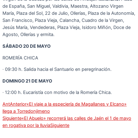
de España, San Miguel, Valdivia, Maestra, Altozano Virgen
María, Plaza del Sol, 22 de Julio, Ollerías, Plaza de la Autonomía,
San Francisco, Plaza Vieja, Calancha, Cuadro de la Virgen,
Jesús María, Vendederas, Plaza Vieja, Isidoro Miñón, Doce de
Agosto, Ollerías y ermita.
SÁBADO 20 DE MAYO
ROMERÍA CHICA
· 09:30 h. Salida hacia el Santuario en peregrinación.
DOMINGO 21 DE MAYO
· 12:00 h. Eucaristía con motivo de la Romería Chica.
Ant
Anterior
«El viaje a la especiería de Magallanes y Elcano»
llega a Torredonjimeno
Siguiente
«El Abuelo» recorrerá las calles de Jaén el 1 de mayo
en rogativa por la lluvia
Siguiente