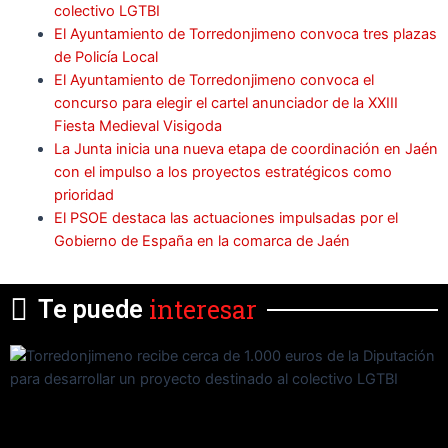
colectivo LGTBI
El Ayuntamiento de Torredonjimeno convoca tres plazas
de Policía Local
El Ayuntamiento de Torredonjimeno convoca el
concurso para elegir el cartel anunciador de la XXIII
Fiesta Medieval Visigoda
La Junta inicia una nueva etapa de coordinación en Jaén
con el impulso a los proyectos estratégicos como
prioridad
El PSOE destaca las actuaciones impulsadas por el
Gobierno de España en la comarca de Jaén
interesar
Te puede