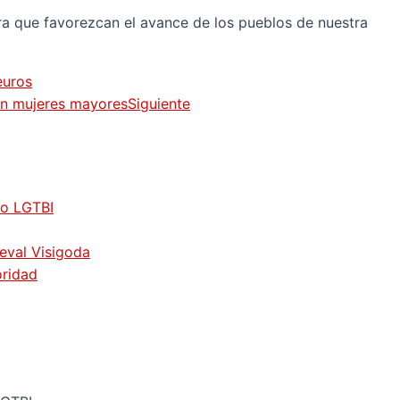
ra que favorezcan el avance de los pueblos de nuestra
euros
 en mujeres mayores
Siguiente
vo LGTBI
ieval Visigoda
oridad