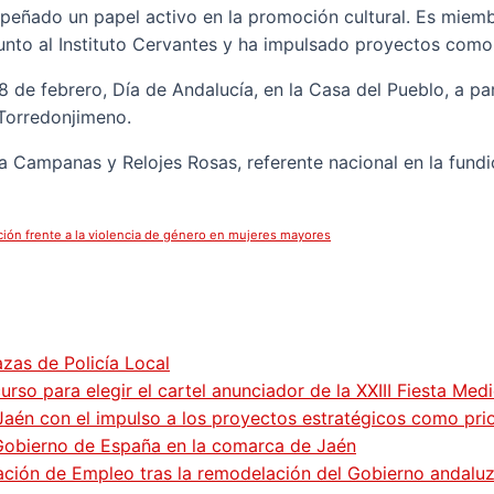
eñado un papel activo en la promoción cultural. Es miembro
junto al Instituto Cervantes y ha impulsado proyectos como 
8 de febrero, Día de Andalucía, en la Casa del Pueblo, a p
 Torredonjimeno.
esa Campanas y Relojes Rosas, referente nacional en la fun
ación frente a la violencia de género en mujeres mayores
zas de Policía Local
so para elegir el cartel anunciador de la XXIII Fiesta Med
Jaén con el impulso a los proyectos estratégicos como pri
 Gobierno de España en la comarca de Jaén
gación de Empleo tras la remodelación del Gobierno andalu