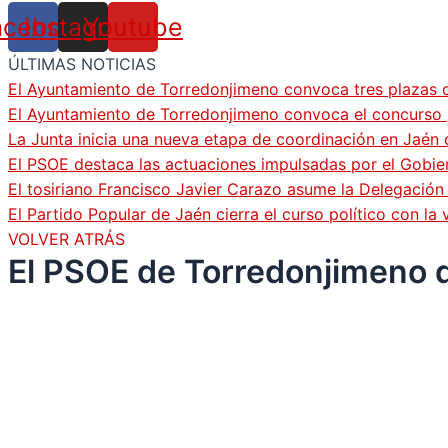
acebook
Instagram
Youtube
ÚLTIMAS NOTICIAS
El Ayuntamiento de Torredonjimeno convoca tres plazas d
El Ayuntamiento de Torredonjimeno convoca el concurso pa
La Junta inicia una nueva etapa de coordinación en Jaén 
El PSOE destaca las actuaciones impulsadas por el Gobi
El tosiriano Francisco Javier Carazo asume la Delegació
El Partido Popular de Jaén cierra el curso político con l
VOLVER ATRÁS
El PSOE de Torredonjimeno dis