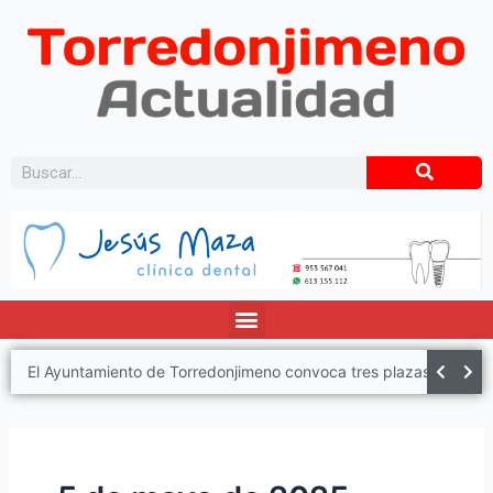
Torredonjimeno recibe cerca de 1.000 euros de la Diputación para desarrollar un proyecto destinado al colectivo LGTBI
El Ayuntamiento de Torredonjimeno convoca tres plazas de Policía Local