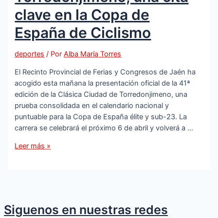
de
clave en la Copa de
abril
España de Ciclismo
en
la
Loma
deportes
/ Por
Alba María Torres
de
El Recinto Provincial de Ferias y Congresos de Jaén ha
los
acogido esta mañana la presentación oficial de la 41ª
Santos
edición de la Clásica Ciudad de Torredonjimeno, una
prueba consolidada en el calendario nacional y
puntuable para la Copa de España élite y sub-23. La
carrera se celebrará el próximo 6 de abril y volverá a …
Presentada
Leer más »
en
Jaén
la
41ª
edición
Siguenos en nuestras redes
de