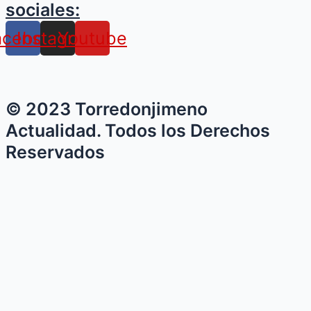
sociales:
la
Clásica
acebook
Instagram
Youtube
Ciudad
de
Torredonjimeno,
una
cita
© 2023 Torredonjimeno
clave
Actualidad. Todos los Derechos
en
Reservados
la
Copa
de
España
de
Ciclismo