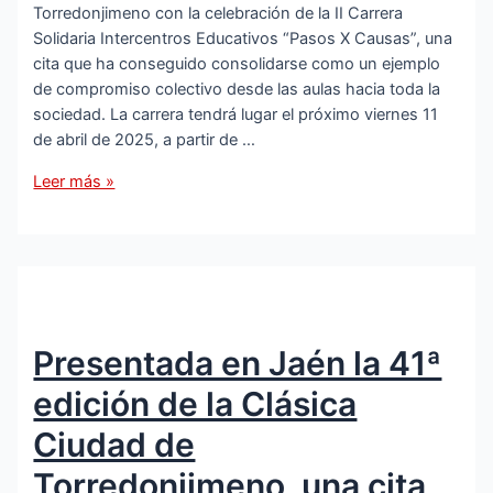
de
Torredonjimeno con la celebración de la II Carrera
Jaén
Solidaria Intercentros Educativos “Pasos X Causas”, una
cita que ha conseguido consolidarse como un ejemplo
de compromiso colectivo desde las aulas hacia toda la
sociedad. La carrera tendrá lugar el próximo viernes 11
de abril de 2025, a partir de …
La
Leer más »
II
Carrera
Solidaria
Intercentros
«Pasos
X
Presentada en Jaén la 41ª
Causas»
ya
edición de la Clásica
tiene
fecha:
Ciudad de
el
Torredonjimeno, una cita
11