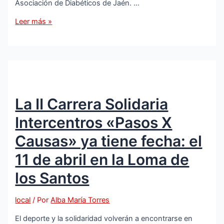
Asociación de Diabéticos de Jaén. …
La
Leer más »
Noche
Carnavalesca
de
Torredonjimeno
será
el
La II Carrera Solidaria
12
de
Intercentros «Pasos X
julio
y
Causas» ya tiene fecha: el
recaudará
11 de abril en la Loma de
fondos
para
los Santos
la
Asociación
local
/ Por
Alba María Torres
de
Diabéticos
El deporte y la solidaridad volverán a encontrarse en