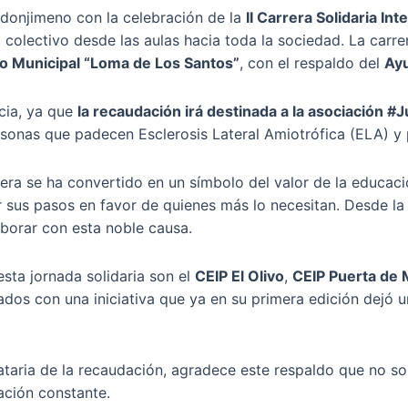
edonjimeno con la celebración de la
II Carrera Solidaria I
lectivo desde las aulas hacia toda la sociedad. La carre
o Municipal “Loma de Los Santos”
, con el respaldo del
Ay
ncia, ya que
la recaudación irá destinada a la asociación
rsonas que padecen Esclerosis Lateral Amiotrófica (ELA) y 
rera se ha convertido en un símbolo del valor de la educac
 sus pasos en favor de quienes más lo necesitan. Desde la 
aborar con esta noble causa.
esta jornada solidaria son el
CEIP El Olivo
,
CEIP Puerta de 
cados con una iniciativa que ya en su primera edición dejó 
aria de la recaudación, agradece este respaldo que no sol
ación constante.