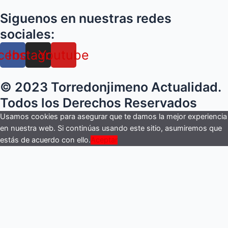
inversión
Siguenos en nuestras redes
histórica
de
sociales:
la
cebook
Instagram
Youtube
Junta
en
la
© 2023 Torredonjimeno Actualidad.
movilidad
metropolitana
Todos los Derechos Reservados
de
Usamos cookies para asegurar que te damos la mejor experiencia
Jaén
en nuestra web. Si continúas usando este sitio, asumiremos que
con
estás de acuerdo con ello.
Aceptar
seis
millones
para
el
Consorcio
en
2026