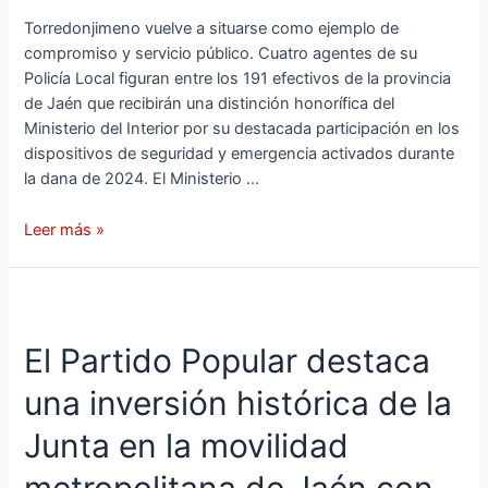
Torredonjimeno vuelve a situarse como ejemplo de
compromiso y servicio público. Cuatro agentes de su
Policía Local figuran entre los 191 efectivos de la provincia
de Jaén que recibirán una distinción honorífica del
Ministerio del Interior por su destacada participación en los
dispositivos de seguridad y emergencia activados durante
la dana de 2024. El Ministerio …
Reconocimiento
Leer más »
del
Ministerio
del
Interior
El Partido Popular destaca
a
cuatro
una inversión histórica de la
policías
locales
Junta en la movilidad
de
Torredonjimeno