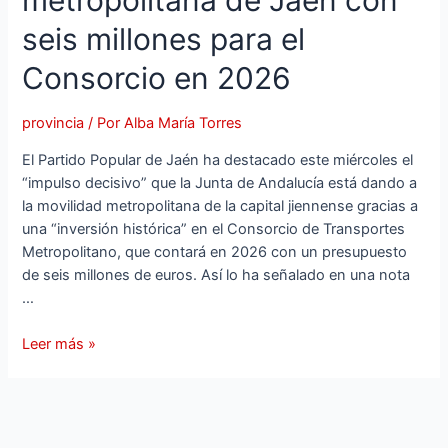
metropolitana de Jaén con
por
seis millones para el
su
labor
Consorcio en 2026
durante
la
provincia
/ Por
Alba María Torres
dana
de
El Partido Popular de Jaén ha destacado este miércoles el
2024
“impulso decisivo” que la Junta de Andalucía está dando a
en
la movilidad metropolitana de la capital jiennense gracias a
Valencia
una “inversión histórica” en el Consorcio de Transportes
Metropolitano, que contará en 2026 con un presupuesto
de seis millones de euros. Así lo ha señalado en una nota
…
El
Leer más »
Partido
Popular
destaca
una