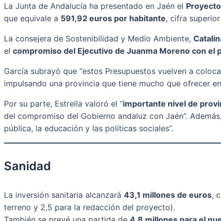
La Junta de Andalucía ha presentado en Jaén el
Proyecto
que equivale a
591,92 euros por habitante
, cifra superio
La consejera de Sostenibilidad y Medio Ambiente,
Catalin
el
compromiso del Ejecutivo de Juanma Moreno con el pr
García subrayó que “estos Presupuestos vuelven a colocar 
impulsando una provincia que tiene mucho que ofrecer en i
Por su parte, Estrella valoró el “
importante nivel de provi
del compromiso del Gobierno andaluz con Jaén”. Además, d
pública, la educación y las políticas sociales”.
Sanidad
La inversión sanitaria alcanzará
43,1 millones de euros
, 
terreno y 2,5 para la redacción del proyecto).
También se prevé una partida de
4,8 millones para el nue