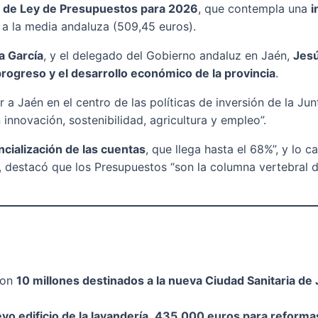
 de Ley de Presupuestos para 2026
, que contempla una
i
r a la media andaluza (509,45 euros).
a García
, y el delegado del Gobierno andaluz en Jaén,
Jesú
ogreso y el desarrollo económico de la provincia
.
a Jaén en el centro de las políticas de inversión de la Jun
nnovación, sostenibilidad, agricultura y empleo”.
ncialización de las cuentas
, que llega hasta el 68%”, y lo 
estacó que los Presupuestos “son la columna vertebral de 
con
10 millones destinados a la nueva Ciudad Sanitaria de
vo edificio de la lavandería
,
435.000 euros para reformas