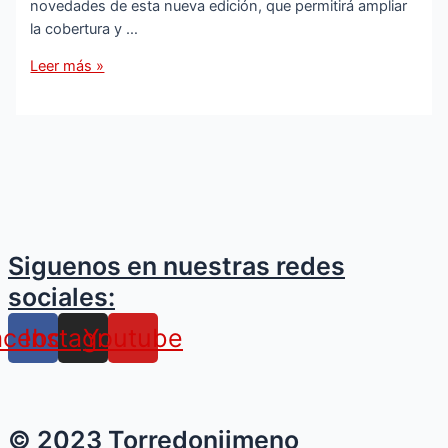
novedades de esta nueva edición, que permitirá ampliar
la cobertura y …
El
Leer más »
Ayuntamiento
de
Torredonjimeno
amplía
el
programa
“Cuidando-
T”
Siguenos en nuestras redes
para
sociales:
mejorar
la
acebook
Instagram
Youtube
atención
a
mayores
y
dependientes
© 2023 Torredonjimeno