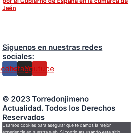
por el Gobierno de España en la comarca de
Jaén
Siguenos en nuestras redes
sociales:
acebook
Instagram
Youtube
© 2023 Torredonjimeno
Actualidad. Todos los Derechos
Reservados
Usamos cookies para asegurar que te damos la mejor
experiencia en nuestra web. Si continúas usando este sitio,