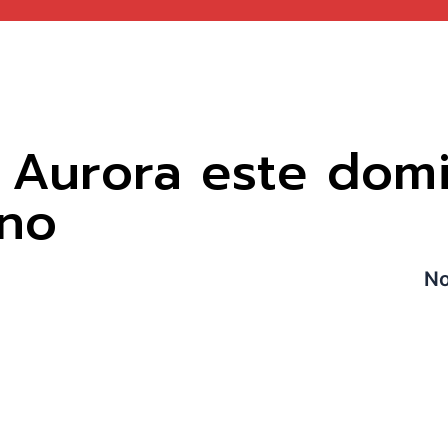
a Aurora este dom
eno
No