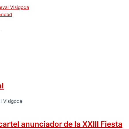
ieval Visigoda
oridad
z
al
rtel anunciador de la XXIII Fiesta