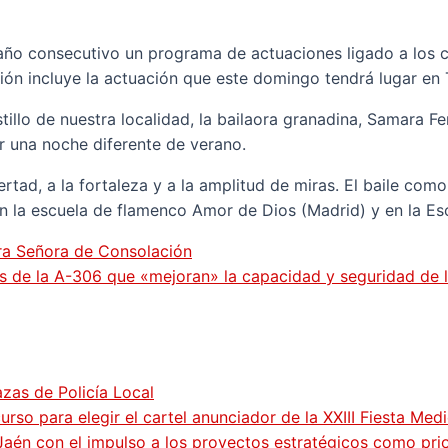
ño consecutivo un programa de actuaciones ligado a los cast
asión incluye la actuación que este domingo tendrá lugar e
tillo de nuestra localidad, la bailaora granadina, Samara Fer
r una noche diferente de verano.
ertad, a la fortaleza y a la amplitud de miras. El baile como
 la escuela de flamenco Amor de Dios (Madrid) y en la Es
tra Señora de Consolación
 de la A-306 que «mejoran» la capacidad y seguridad de l
zas de Policía Local
so para elegir el cartel anunciador de la XXIII Fiesta Med
Jaén con el impulso a los proyectos estratégicos como pri