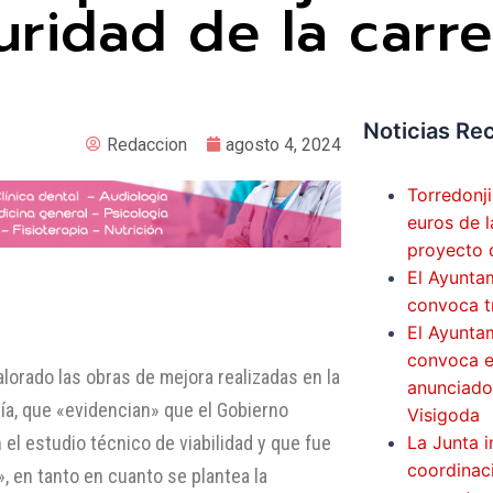
ridad de la carre
Noticias Re
Redaccion
agosto 4, 2024
Torredonj
euros de l
proyecto 
El Ayunta
convoca tr
El Ayunta
convoca el
lorado las obras de mejora realizadas en la
anunciador
ía, que «evidencian» que el Gobierno
Visigoda
La Junta i
el estudio técnico de viabilidad y que fue
coordinaci
», en tanto en cuanto se plantea la