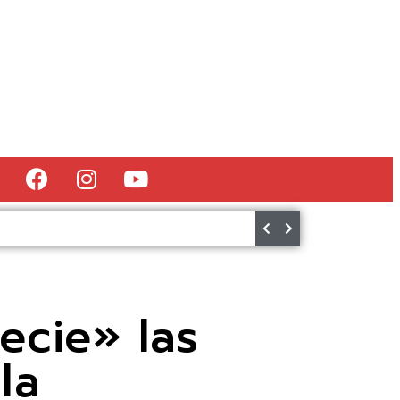
el anunciador de la XXIII Fiesta Medieval Visigoda
6 de agosto de 2026
ecie» las
la