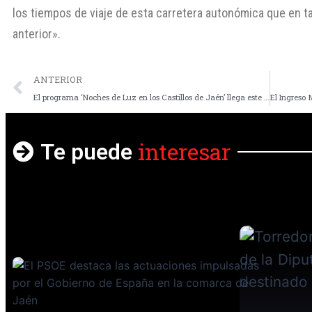
los tiempos de viaje de esta carretera autonómica que en ta
anterior».
ANTERIOR
El programa ‘Noches de Luz en los Castillos de Jaén’ llega este domingo a Torredonjimeno
interesar
Te puede