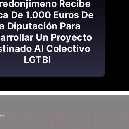
LOCAL
El Ayuntamient
Torredonjime
Convoca Tres Pla
Policía Loca
es: