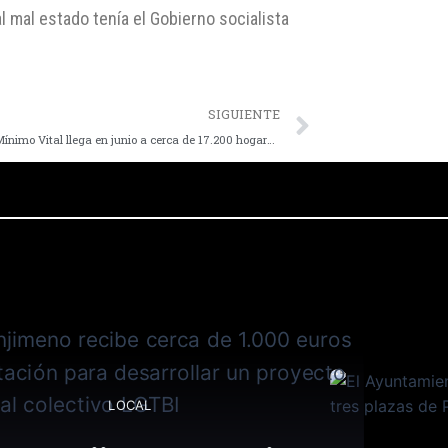
l mal estado tenía el Gobierno socialista
SIGUIENTE
El Ingreso Mínimo Vital llega en junio a cerca de 17.200 hogares en la provincia y beneficia a 56.000 personas