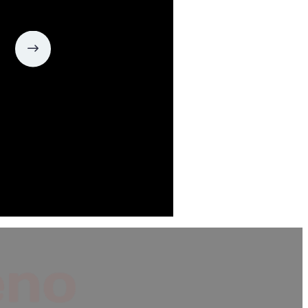
o De
no
zas De
l