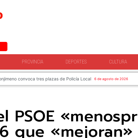
PROVINCIA
DEPORTES
CULTURA
untamiento de Torredonjimeno convoca el concurso para elegir el cart
el PSOE «menospr
06 que «mejoran» 