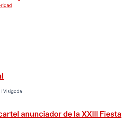
oridad
z
al
rtel anunciador de la XXIII Fiesta