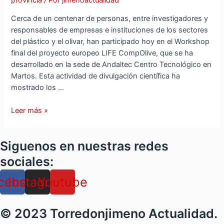
provincia
/ Por
jimenoactualidad
la
Cerca de un centenar de personas, entre investigadores y
próxima
responsables de empresas e instituciones de los sectores
edición
del plástico y el olivar, han participado hoy en el Workshop
de
final del proyecto europeo LIFE CompOlive, que se ha
Factory
desarrollado en la sede de Andaltec Centro Tecnológico en
Cars
Martos. Esta actividad de divulgación científica ha
mostrado los …
Fabrican
Leer más »
en
Martos
Siguenos en nuestras redes
piezas
de
sociales:
plástico
cebook
Instagram
Youtube
para
vehículos
y
© 2023 Torredonjimeno Actualidad.
mobiliario