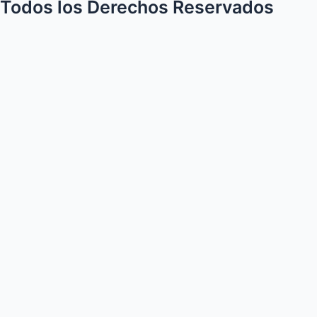
aprovechando
Todos los Derechos Reservados
la
poda
del
olivar