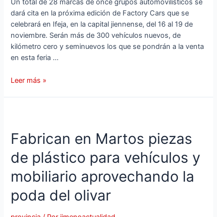
Un total de 28 marcas de once grupos automovilísticos se
dará cita en la próxima edición de Factory Cars que se
celebrará en Ifeja, en la capital jiennense, del 16 al 19 de
noviembre. Serán más de 300 vehículos nuevos, de
kilómetro cero y seminuevos los que se pondrán a la venta
en esta feria …
Un
Leer más »
total
de
28
marcas
Fabrican en Martos piezas
de
once
de plástico para vehículos y
grupos
automovilísticos
mobiliario aprovechando la
se
poda del olivar
darán
cita
en