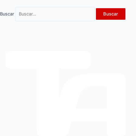
Ir
al
Buscar
Buscar
contenido