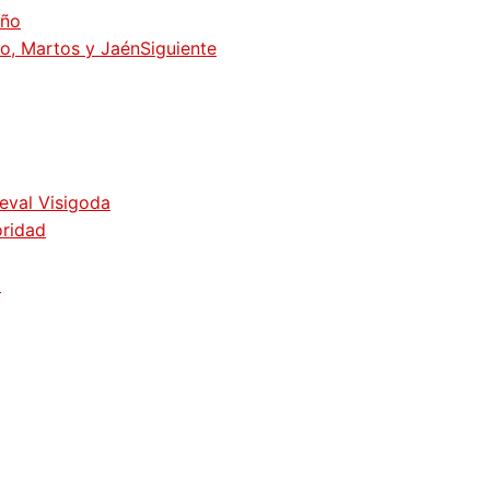
año
o, Martos y Jaén
Siguiente
ieval Visigoda
oridad
z