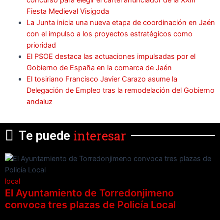
concurso para elegir el cartel anunciador de la XXIII
Fiesta Medieval Visigoda
La Junta inicia una nueva etapa de coordinación en Jaén
con el impulso a los proyectos estratégicos como
prioridad
El PSOE destaca las actuaciones impulsadas por el
Gobierno de España en la comarca de Jaén
El tosiriano Francisco Javier Carazo asume la
Delegación de Empleo tras la remodelación del Gobierno
andaluz
interesar
Te puede
local
El Ayuntamiento de Torredonjimeno
convoca tres plazas de Policía Local