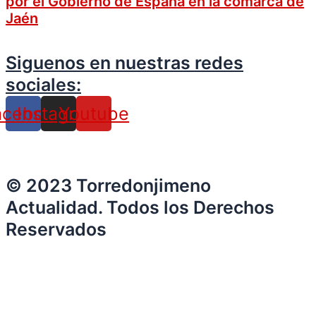
por el Gobierno de España en la comarca de
Jaén
Siguenos en nuestras redes
sociales:
acebook
Instagram
Youtube
© 2023 Torredonjimeno
Actualidad. Todos los Derechos
Reservados