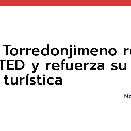
e Torredonjimeno r
CTED y refuerza s
turística
No