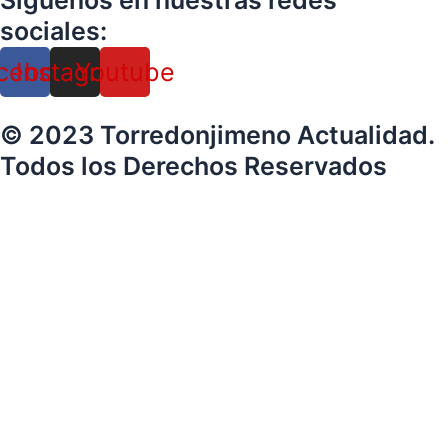
Siguenos en nuestras redes
sociales:
cebook
Instagram
Youtube
© 2023 Torredonjimeno Actualidad.
Todos los Derechos Reservados