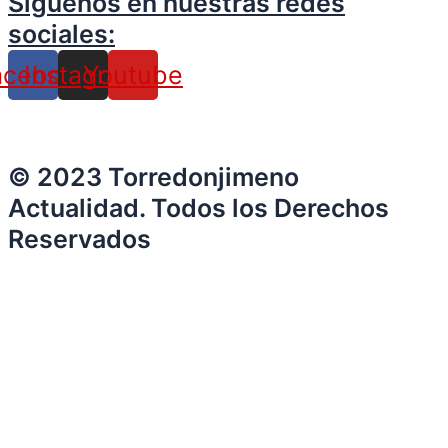
Siguenos en nuestras redes
sociales:
acebook
Instagram
Youtube
© 2023 Torredonjimeno
Actualidad. Todos los Derechos
Reservados