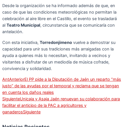
Desde la organización se ha informado además de que, en
caso de que las condiciones meteorológicas no permitan la
celebración al aire libre en el Castillo, el evento se trasladará
al
Teatro Municipal
, circunstancia que se comunicaría con
antelación.
Con esta iniciativa,
Torredonjimeno
vuelve a demostrar su
capacidad para unir sus tradiciones más arraigadas con la
ayuda a quienes más lo necesitan, invitando a vecinos y
visitantes a disfrutar de un mediodía de música cofrade,
convivencia y solidaridad.
Ant
Anterior
El PP pide a la Diputación de Jaén un reparto “más
justo” de las ayudas por el temporal y reclama que se tengan
en cuenta los daños reales
Siguiente
Unicaja y Asaja Jaén renuevan su colaboración para
facilitar el anticipo de la PAC a agricultores y
ganaderos
Siguiente
Noticias Recientes