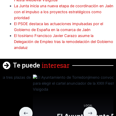
La Junta inicia una nueva etapa de coordinación en Jaén
con el impulso a los proyectos estratégicos como
prioridad
El PSOE destaca las actuaciones impulsadas por el
Gobierno de España en la comarca de Jaén
El tosiriano Francisco Javier Carazo asume la
Delegación de Empleo tras la remodelación del Gobierno
andaluz
interesar
Te puede
LOCAL
El Ayuntamiento De
Torredonjimeno Convoca El
Concurso Para Elegir El