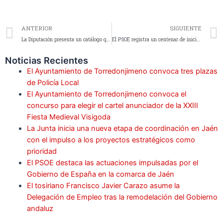
ANTERIOR
SIGUIENTE
La Diputación presenta un catálogo que reúne la oferta ecoturista del Parque Natural de las Sierras de Cazorla, Segura y Las Villas
El PSOE registra un centenar de iniciativas para que la Junta detalle las ayudas frente a los daños del temporal en Jaén
Noticias Recientes
El Ayuntamiento de Torredonjimeno convoca tres plazas
de Policía Local
El Ayuntamiento de Torredonjimeno convoca el
concurso para elegir el cartel anunciador de la XXIII
Fiesta Medieval Visigoda
La Junta inicia una nueva etapa de coordinación en Jaén
con el impulso a los proyectos estratégicos como
prioridad
El PSOE destaca las actuaciones impulsadas por el
Gobierno de España en la comarca de Jaén
El tosiriano Francisco Javier Carazo asume la
Delegación de Empleo tras la remodelación del Gobierno
andaluz