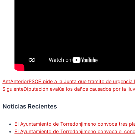
Ant
Anterior
PSOE pide a la Junta que tramite de urgencia l
Siguiente
Diputación evalúa los daños causados por la lluvi
Noticias Recientes
El Ayuntamiento de Torredonjimeno convoca tres pla
El Ayuntamiento de Torredonjimeno convoca el concur