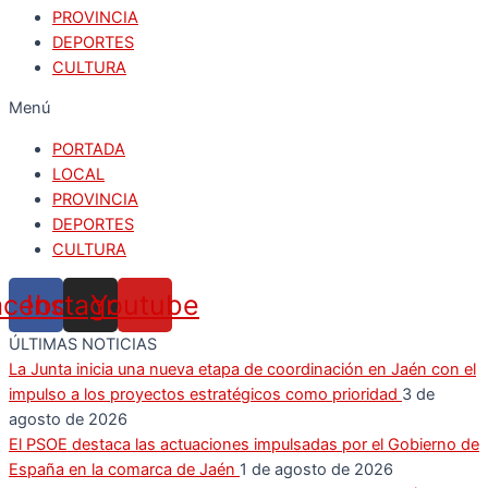
PROVINCIA
DEPORTES
CULTURA
Menú
PORTADA
LOCAL
PROVINCIA
DEPORTES
CULTURA
acebook
Instagram
Youtube
ÚLTIMAS NOTICIAS
La Junta inicia una nueva etapa de coordinación en Jaén con el
impulso a los proyectos estratégicos como prioridad
3 de
agosto de 2026
El PSOE destaca las actuaciones impulsadas por el Gobierno de
España en la comarca de Jaén
1 de agosto de 2026