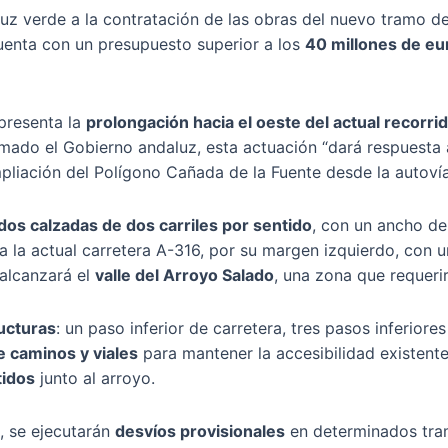
z verde a la contratación de las obras del nuevo tramo de 
uenta con un presupuesto superior a los
40 millones de eu
presenta la
prolongación hacia el oeste del actual recorri
mado el Gobierno andaluz, esta actuación “dará respuesta a
pliación del Polígono Cañada de la Fuente desde la autovía
dos calzadas de dos carriles por sentido
, con un ancho de
o a la actual carretera A-316, por su margen izquierdo, con
 alcanzará el
valle del Arroyo Salado
, una zona que requeri
ucturas
: un paso inferior de carretera, tres pasos inferior
e caminos y viales
para mantener la accesibilidad existent
tidos
junto al arroyo.
s, se ejecutarán
desvíos provisionales
en determinados tram