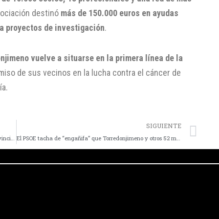
asociación destinó
más de 150.000 euros en ayudas
a proyectos de investigación
.
njimeno vuelve a situarse en la primera línea de la
miso de sus vecinos en la lucha contra el cáncer de
ía.
SIGUIENTE
Ajicam detecta «más de 30» mujeres afectadas en la provincia por la «negligencia» en el cribado del cáncer de mama
El PSOE tacha de “engañifa” que Torredonjimeno y otros 52 municipios jiennenses se queden fuera de las ayudas al patrimonio turístico-cultural