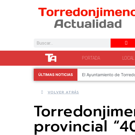
PORTADA
LOCAL
e Policía Local
ÚLTIMAS NOTICIAS
6 de agosto de 2026
VOLVER ATRÁS
Torredonjime
provincial “4