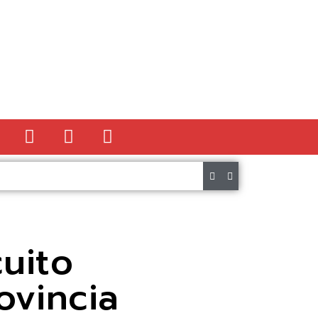
ncurso para elegir el cartel anunciador de la XXIII Fiesta Medieval 
uito
ovincia