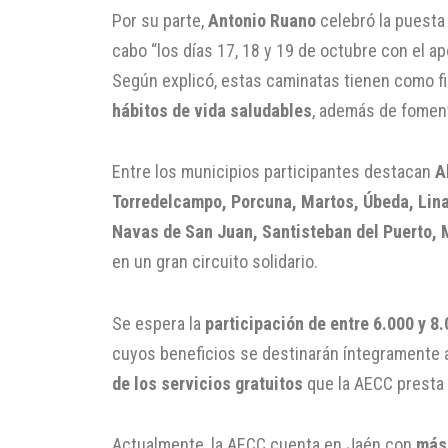
Por su parte,
Antonio Ruano
celebró la puesta 
cabo “los días 17, 18 y 19 de octubre con el ap
Según explicó, estas caminatas tienen como f
hábitos de vida saludables
, además de foment
Entre los municipios participantes destacan
A
Torredelcampo, Porcuna, Martos, Úbeda, Linare
Navas de San Juan, Santisteban del Puerto,
en un gran circuito solidario.
Se espera la
participación de entre 6.000 y 8
cuyos beneficios se destinarán íntegramente 
de los servicios gratuitos
que la AECC presta 
Actualmente, la AECC cuenta en Jaén con
más 