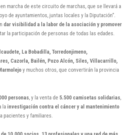
en marcha de este circuito de marchas, que se llevará a
oyo de ayuntamientos, juntas locales y la Diputación”.
in
dar visibilidad a la labor de la asociación y promover
ar la participación de personas de todas las edades.
lcaudete, La Bobadilla, Torredonjimeno,
s, Cazorla, Bailén, Pozo Alcón, Siles, Villacarrillo,
 Marmolejo
y muchos otros, que convertirán la provincia
.000 personas
, y la venta de
5.500 camisetas solidarias
,
a la
investigación contra el cáncer y al mantenimiento
a pacientes y familiares.
de 10.000 socios, 13 profesionales y una red de más