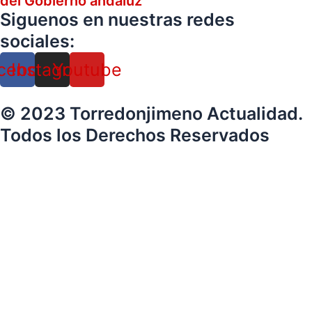
del Gobierno andaluz
Siguenos en nuestras redes
sociales:
cebook
Instagram
Youtube
© 2023 Torredonjimeno Actualidad.
Todos los Derechos Reservados