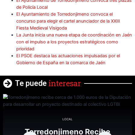
El Ayuntamiento de Torredonjimeno convoca tres plazas
de Policía Local
El Ayuntamiento de Torredonjimeno convoca el
concurso para elegir el cartel anunciador de la XXIII
Fiesta Medieval Visigoda
La Junta inicia una nueva etapa de coordinación en Jaén
con el impulso a los proyectos estratégicos como
prioridad
El PSOE destaca las actuaciones impulsadas por el
Gobierno de España en la comarca de Jaén
interesar
Te puede