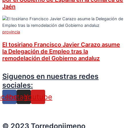
Jaén
provincia
El tosiriano Francisco Javier Carazo asume
la Delegación de Empleo tras la
remodelación del Gobierno andaluz
Siguenos en nuestras redes
sociales:
acebook
Instagram
Youtube
© 2023 Torredonjimeno