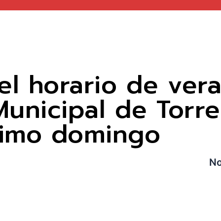
el horario de vera
unicipal de Torr
ximo domingo
No