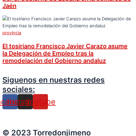
Jaén
provincia
El tosiriano Francisco Javier Carazo asume
la Delegación de Empleo tras la
remodelación del Gobierno andaluz
Siguenos en nuestras redes
sociales:
acebook
Instagram
Youtube
© 2023 Torredonjimeno