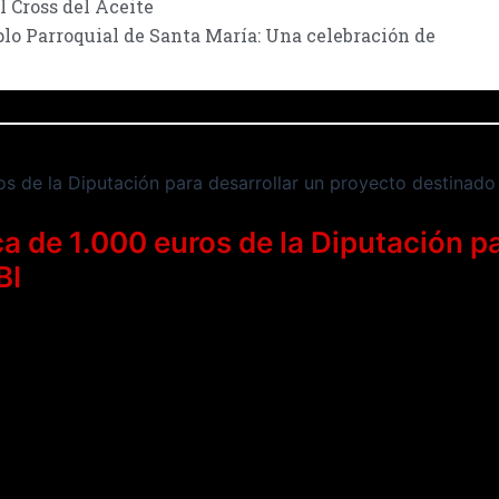
l Cross del Aceite
plo Parroquial de Santa María: Una celebración de
a de 1.000 euros de la Diputación pa
BI