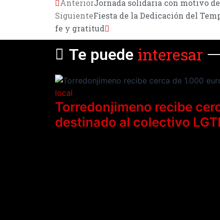
Anterior
Jornada solidaria con motivo de
Siguiente
Fiesta de la Dedicación del Tem
fe y gratitud
interesar
Te puede
local
Torredonjimeno recibe cerc
destinado al colectivo LGT