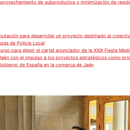
aprovechamiento de subproductos y minimización de residu
putación para desarrollar un proyecto destinado al colecti
zas de Policía Local
so para elegir el cartel anunciador de la XXIII Fiesta Med
Jaén con el impulso a los proyectos estratégicos como pri
 Gobierno de España en la comarca de Jaén