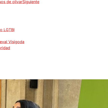
os de olivar
Siguiente
vo LGTBI
ieval Visigoda
oridad