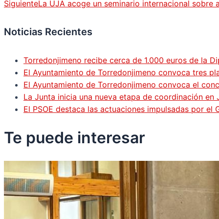
Siguiente
La UJA acoge un seminario internacional sobre 
Noticias Recientes
Torredonjimeno recibe cerca de 1.000 euros de la Di
El Ayuntamiento de Torredonjimeno convoca tres pla
El Ayuntamiento de Torredonjimeno convoca el concur
La Junta inicia una nueva etapa de coordinación en 
El PSOE destaca las actuaciones impulsadas por el
Te puede
interesar