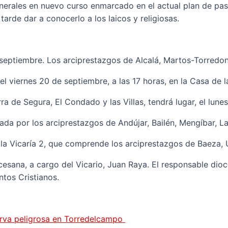
 generales en nuevo curso enmarcado en el actual plan de p
arde dar a conocerlo a los laicos y religiosas.
e septiembre. Los arciprestazgos de Alcalá, Martos-Torredo
 viernes 20 de septiembre, a las 17 horas, en la Casa de la
a de Segura, El Condado y las Villas, tendrá lugar, el lune
ada por los arciprestazgos de Andújar, Bailén, Mengíbar, La 
la Vicaría 2, que comprende los arciprestazgos de Baeza, Ú
esana, a cargo del Vicario, Juan Raya. El responsable dioce
tos Cristianos.
urva peligrosa en Torredelcampo