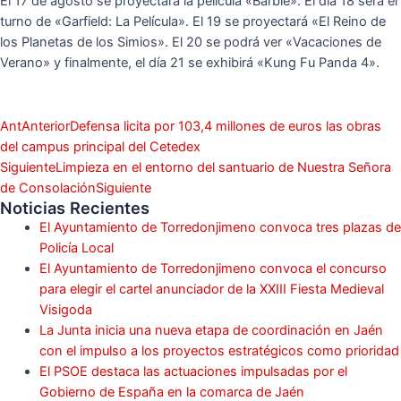
El 17 de agosto se proyectará la película «Barbie». El día 18 será el
turno de «Garfield: La Película». El 19 se proyectará «El Reino de
los Planetas de los Simios». El 20 se podrá ver «Vacaciones de
Verano» y finalmente, el día 21 se exhibirá «Kung Fu Panda 4».
Ant
Anterior
Defensa licita por 103,4 millones de euros las obras
del campus principal del Cetedex
Siguiente
Limpieza en el entorno del santuario de Nuestra Señora
de Consolación
Siguiente
Noticias Recientes
El Ayuntamiento de Torredonjimeno convoca tres plazas de
Policía Local
El Ayuntamiento de Torredonjimeno convoca el concurso
para elegir el cartel anunciador de la XXIII Fiesta Medieval
Visigoda
La Junta inicia una nueva etapa de coordinación en Jaén
con el impulso a los proyectos estratégicos como prioridad
El PSOE destaca las actuaciones impulsadas por el
Gobierno de España en la comarca de Jaén