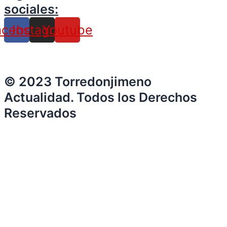
sociales:
acebook
Instagram
Youtube
© 2023 Torredonjimeno
Actualidad. Todos los Derechos
Reservados