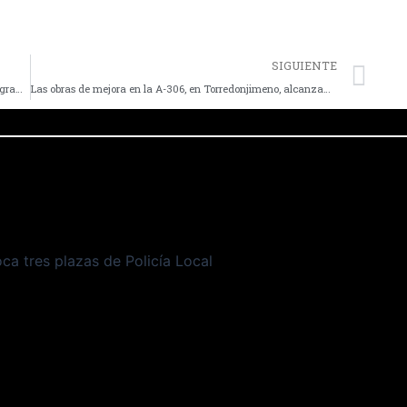
SIGUIENTE
El IES Acebuche de Torredonjimeno participa en el VIII programa Explora-IES
Las obras de mejora en la A-306, en Torredonjimeno, alcanzan el 93 por ciento de ejecución