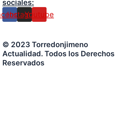
sociales:
acebook
Instagram
Youtube
© 2023 Torredonjimeno
Actualidad. Todos los Derechos
Reservados