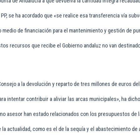
a Junta de Andalucía a que devuelva la cantidad íntegra recaud
l PP, se ha acordado que «se realice esa transferencia vía sub
o medio de financiación para el mantenimiento y gestión de pu
stos recursos que recibe el Gobierno andaluz no van destinad
Consejo a la devolución y reparto de tres millones de euros de
ra intentar contribuir a aliviar las arcas municipales», ha di
o asesor han estado relacionados con los presupuestos de la C
 la actualidad, como es el de la sequía y el abastecimiento d