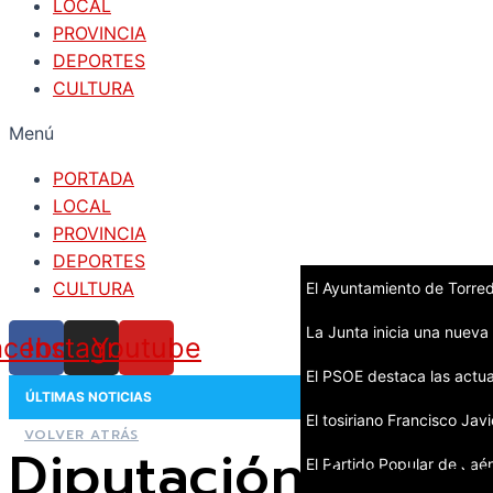
LOCAL
PROVINCIA
DEPORTES
CULTURA
Menú
PORTADA
LOCAL
PROVINCIA
DEPORTES
CULTURA
El Ayuntamiento de Torred
La Junta inicia una nueva
acebook
Instagram
Youtube
El PSOE destaca las actu
ÚLTIMAS NOTICIAS
El tosiriano Francisco Ja
VOLVER ATRÁS
Diputación impuls
El Partido Popular de Jaén