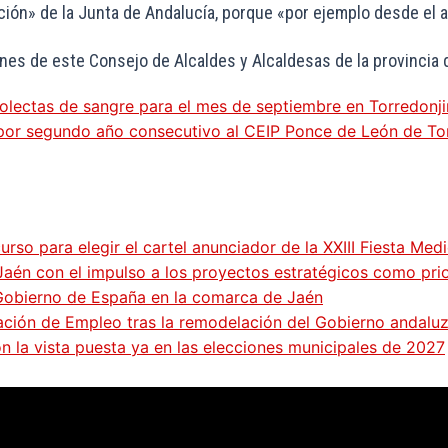
cación» de la Junta de Andalucía, porque «por ejemplo desde el
ones de este Consejo de Alcaldes y Alcaldesas de la provincia
colectas de sangre para el mes de septiembre en Torredon
 por segundo año consecutivo al CEIP Ponce de León de T
so para elegir el cartel anunciador de la XXIII Fiesta Med
Jaén con el impulso a los proyectos estratégicos como pri
 Gobierno de España en la comarca de Jaén
gación de Empleo tras la remodelación del Gobierno andalu
on la vista puesta ya en las elecciones municipales de 2027