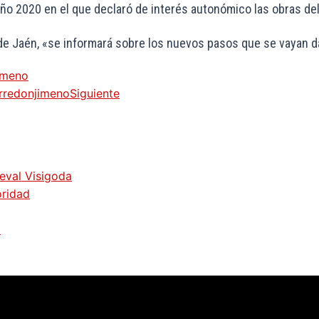
 año 2020 en el que declaró de interés autonómico las obras de
 de Jaén, «se informará sobre los nuevos pasos que se vayan d
jimeno
orredonjimeno
Siguiente
ieval Visigoda
oridad
z