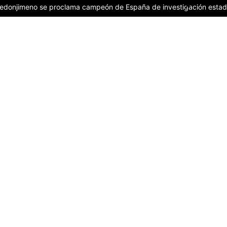
rredonjimeno se proclama campeón de España de investigación estadí