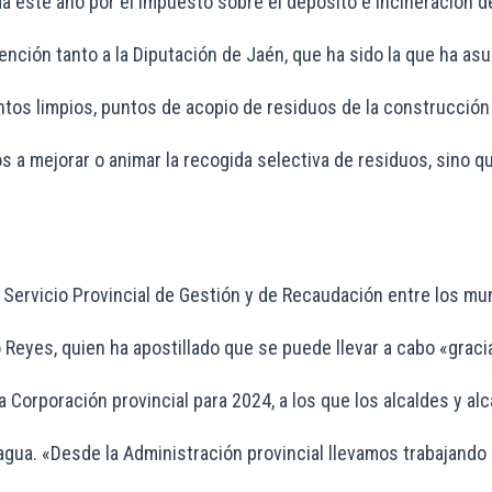
ada este año por el impuesto sobre el depósito e incineración 
vención tanto a la Diputación de Jaén, que ha sido la que ha as
ntos limpios, puntos de acopio de residuos de la construcció
os a mejorar o animar la recogida selectiva de residuos, sino
l Servicio Provincial de Gestión y de Recaudación entre los mu
cho Reyes, quien ha apostillado que se puede llevar a cabo «gr
orporación provincial para 2024, a los que los alcaldes y alc
e agua. «Desde la Administración provincial llevamos trabaja