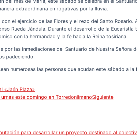
en del mes de María, este sábado se celebra en el Santuar
nera extraordinaria en rogativas por la lluvia.
on el ejercicio de las Flores y el rezo del Santo Rosario. 
fonso Rueda Jándula. Durante el desarrollo de la Eucaristía 
so con la hermandad y la fe hacia la Reina tosiriana.
s por las inmediaciones del Santuario de Nuestra Señora de
mos padeciendo.
sean numerosas las personas que acudan este sábado a la f
al «Jaén Plaza»
as urnas este domingo en Torredonjimeno
Siguiente
putación para desarrollar un proyecto destinado al colecti