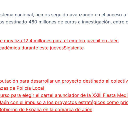
istema nacional, hemos seguido avanzando en el acceso a 
os destinado 460 millones de euros a investigación, entre
 moviliza 12,4 millones para el empleo juvenil en Jaén
académica durante este jueves
Siguiente
putación para desarrollar un proyecto destinado al colecti
zas de Policía Local
so para elegir el cartel anunciador de la XXIII Fiesta Med
Jaén con el impulso a los proyectos estratégicos como pri
 Gobierno de España en la comarca de Jaén