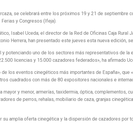
bercaza, se celebrará entre los próximos 19 y 21 de septiembre 
Ferias y Congresos (Ifeja).
co, Isabel Uceda; el director de la Red de Oficinas Caja Rural J
onio Herrera, han presentado este jueves esta nueva edición, se
l y potenciando uno de los sectores más representativos de la 
 22.500 licencias y 15.000 cazadores federados», ha afirmado Uc
o de los eventos cinegéticos más importantes de España», que «r
etros cuadrados con más de 80 expositores nacionales e interna
ayor y menor, armerías, taxidermia, óptica, complementos, cuchil
ores de perros, rehalas, mobiliario de caza, granjas cinegéticas
su amplia oferta cinegética y la dispersión de cazadores por tod