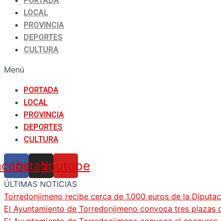
PORTADA
LOCAL
PROVINCIA
DEPORTES
CULTURA
Menú
PORTADA
LOCAL
PROVINCIA
DEPORTES
CULTURA
acebook
Instagram
Youtube
ÚLTIMAS NOTICIAS
Torredonjimeno recibe cerca de 1.000 euros de la Diputac
El Ayuntamiento de Torredonjimeno convoca tres plazas d