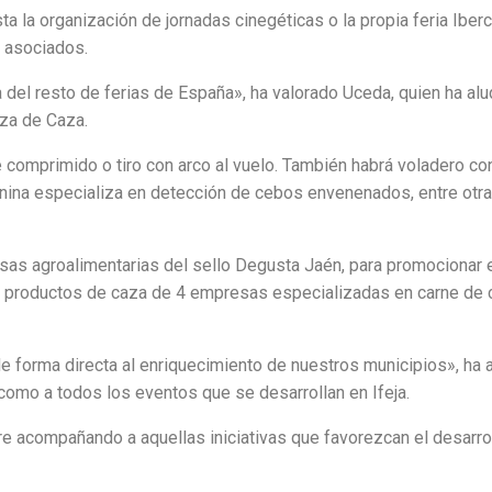
ta la organización de jornadas cinegéticas o la propia feria Iber
s asociados.
del resto de ferias de España», ha valorado Uceda, quien ha alu
uza de Caza.
ire comprimido o tiro con arco al vuelo. También habrá voladero c
canina especializa en detección de cebos envenenados, entre otra
s agroalimentarias del sello Degusta Jaén, para promocionar el
 productos de caza de 4 empresas especializadas en carne de c
e forma directa al enriquecimiento de nuestros municipios», ha a
 como a todos los eventos que se desarrollan en Ifeja.
re acompañando a aquellas iniciativas que favorezcan el desarro