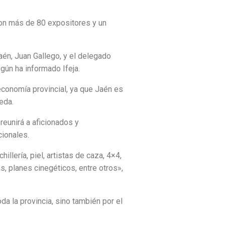
con más de 80 expositores y un
aén, Juan Gallego, y el delegado
gún ha informado Ifeja.
economía provincial, ya que Jaén es
eda.
eunirá a aficionados y
cionales.
lería, piel, artistas de caza, 4×4,
, planes cinegéticos, entre otros»,
a la provincia, sino también por el